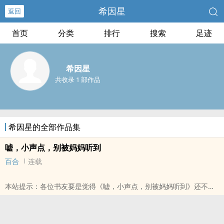
希因星
返回
首页
分类
排行
搜索
足迹
希因星
共收录 1 部作品
希因星的全部作品集
嘘，小声点，别被妈妈听到
百合
连载
本站提示：各位书友要是觉得《嘘，小声点，别被妈妈听到》还不错
的话请不要忘记向您QQ群和微博里的朋友推荐哦！