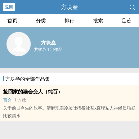
方块叁
返回
首页
分类
排行
搜索
足迹
方块叁
共收录 1 部作品
方块叁的全部作品集
捡回家的猫会变人（纯百）
百合
连载
关于前世今生的故事。清醒现实冷脸吐槽役社畜x直球粘人神经质猫妖
比较清水
本站提示：各位书友要是觉得《捡回家的猫会变人（纯百）》还不错
的话请不要忘记向您QQ群和微博里的朋友推荐哦！