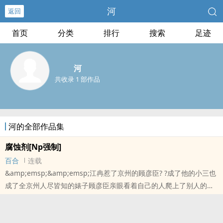
河
返回
首页
分类
排行
搜索
足迹
河
共收录 1 部作品
河的全部作品集
腐蚀剂[Np强制]
百合
连载
&amp;emsp;&amp;emsp;江冉惹了京州的顾彦臣? ?成了他的小三也
成了全京州人尽皆知的婊子顾彦臣亲眼看着自己的人爬上了别人的床
把京州荡妇这个名字坐实?1v3? ? ? ?he? ??顾彦臣 [已婚]? 秦昭[前期有
女友]? ?路自秋[啥也没有道德更没有]? ? ? ×江冉强弱? ? 男主们都很
狗? 除了秦昭均是年上??全员恶人无道德? ?xp很脏 ?秦昭 顾彦臣非处