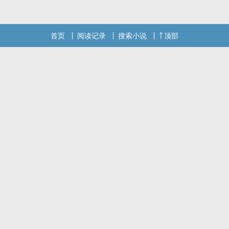
本站提示：各位书友要是觉得《腐蚀剂[Np强制]》还不错的话请不要
忘记向您QQ群和微博里的朋友推荐哦！
首页
阅读记录
搜索小说
顶部