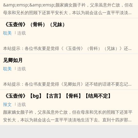
&amp;emsp;&amp;emsp;颜家嫡女颜子衿，父亲虽意外亡故，但在
母亲和兄长的照顾下还算平安长大，本以为就会这么一直平平淡淡地
生活下去。直到十四岁那年家宴后，她自此与同胞兄长纠葛了数十
《玉壶传》（骨科）（兄妹）
年……
耽美
连载
本站提示：各位书友要是觉得《《玉壶传》（骨科）（兄妹）
（np）》还不错的话请不要忘记向您QQ群和微博里的朋友推荐哦！
本站提示：各位书友要是觉得《《玉壶传》（骨科）（兄妹）》还不
错的话请不要忘记向您QQ群和微博里的朋友推荐哦！
见卿如月
耽美
连载
本站提示：各位书友要是觉得《见卿如月》还不错的话请不要忘记向
您QQ群和微博里的朋友推荐哦！
《玉壶传》【bg】【古言】【骨科】【结局不定】
辣文
连载
颜家嫡女颜子衿，父亲虽意外亡故，但在母亲和兄长的照顾下还算平
安长大，本以为就会这么一直平平淡淡地生活下去。直到十四岁那年
家宴后，她自此与同胞兄长纠葛了数十年……?提示：1、骨科有，非
1v12、强迫有，但剧情向偏多，车很少3、结局不定。4、偏剧情向，