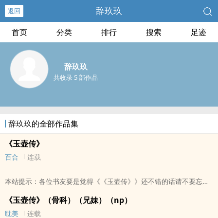
辞玖玖
返回
首页
分类
排行
搜索
足迹
辞玖玖
共收录 5 部作品
辞玖玖的全部作品集
《玉壶传》
百合
连载
本站提示：各位书友要是觉得《《玉壶传》》还不错的话请不要忘记
向您QQ群和微博里的朋友推荐哦！
《玉壶传》（骨科）（兄妹）（np）
耽美
连载