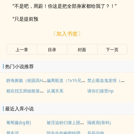
“不是吧，周蔚！你这是把全部身家都给我了？！”
“只是提前预
〔加入书签〕
上一章
目录
封面
下一页
热门小说推荐
静海旖旎（校园高H）
偏离航道（1v1h兄妹骨科bg）
禁止吸血鬼发情（姐狗高H 1v1）
都在找五师姐散落的法宝
从属关系
请你们接受np
最近入库小说
被淫追粉们缠上团播女主播(露出NPH)
葡萄藤(bg骨)
隔夜雨(骨科)
唇友谊
陸先生的祕密特調
良药与他