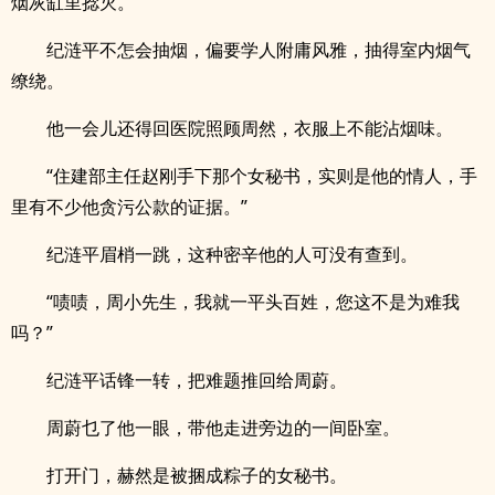
烟灰缸里捻灭。
纪涟平不怎会抽烟，偏要学人附庸风雅，抽得室内烟气
缭绕。
他一会儿还得回医院照顾周然，衣服上不能沾烟味。
“住建部主任赵刚手下那个女秘书，实则是他的情人，手
里有不少他贪污公款的证据。”
纪涟平眉梢一跳，这种密辛他的人可没有查到。
“啧啧，周小先生，我就一平头百姓，您这不是为难我
吗？”
纪涟平话锋一转，把难题推回给周蔚。
周蔚乜了他一眼，带他走进旁边的一间卧室。
打开门，赫然是被捆成粽子的女秘书。