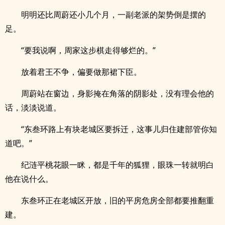
明明还比周蔚还小几个月，一副老派的架势倒是摆的
足。
“要我说啊，周家这步棋走得够烂的。”
放着君王不争，偏要做那裙下臣。
周蔚站在窗边，身影掩在角落的阴影处，没有理会他的
话，淡淡说道。
“东叁环路上有块老城区要拆迁，这事儿归住建部管你知
道吧。”
纪涟平桃花眼一眯，都是千年的狐狸，眼珠一转就明白
他在说什么。
东叁环正在老城区开放，旧的平房危房全部都要推翻重
建。