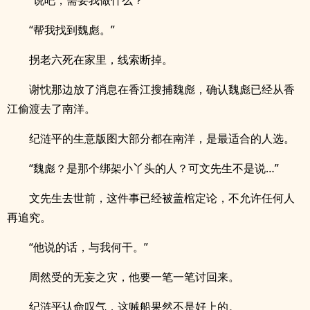
“说吧，需要我做什么？”
“帮我找到魏彪。”
拐老六死在家里，线索断掉。
谢忱那边放了消息在香江搜捕魏彪，确认魏彪已经从香
江偷渡去了南洋。
纪涟平的生意版图大部分都在南洋，是最适合的人选。
“魏彪？是那个绑架小丫头的人？可文先生不是说…”
文先生去世前，这件事已经被盖棺定论，不允许任何人
再追究。
“他说的话，与我何干。”
周然受的无妄之灾，他要一笔一笔讨回来。
纪涟平认命叹气，这贼船果然不是好上的。