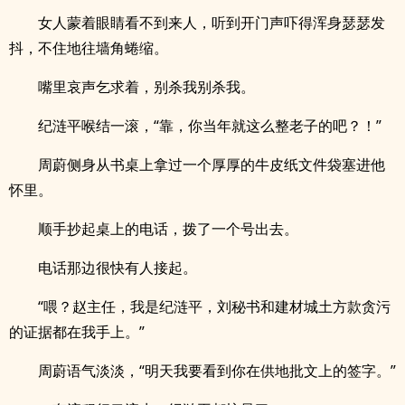
女人蒙着眼睛看不到来人，听到开门声吓得浑身瑟瑟发
抖，不住地往墙角蜷缩。
嘴里哀声乞求着，别杀我别杀我。
纪涟平喉结一滚，“靠，你当年就这么整老子的吧？！”
周蔚侧身从书桌上拿过一个厚厚的牛皮纸文件袋塞进他
怀里。
顺手抄起桌上的电话，拨了一个号出去。
电话那边很快有人接起。
“喂？赵主任，我是纪涟平，刘秘书和建材城土方款贪污
的证据都在我手上。”
周蔚语气淡淡，“明天我要看到你在供地批文上的签字。”