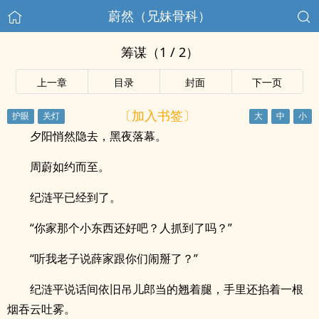
蔚然（兄妹骨科）
筹谋（1 / 2）
上一章
目录
封面
下一页
〔加入书签〕
夕阳悄然隐去，黑夜落幕。
周蔚如约而至。
纪涟平已经到了。
“你家那个小东西还好吧？人抓到了吗？”
“听我老子说薛家跟你们闹掰了？”
纪涟平说话间依旧吊儿郎当的翘着腿，手里还掐着一根
烟吞云吐雾。