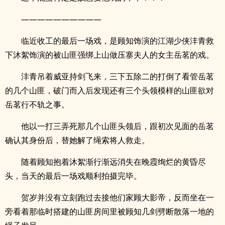
——————————
临近收工的最后一场戏，是顾知饰演的江湖少侠沣青救
下沐絮饰演的被山匪强绑上山做压寨夫人的女主岳茗的戏。
沣青吊着威亚持剑飞来，三下五除二的打倒了看管岳茗
的几个山匪，破门而入后发现还有三个头领模样的山匪欲对
岳茗行不轨之事。
他以一打三弄死那几个山匪头领后，跟初次见面的岳茗
确认其身份后，替她解了绳索将人救走。
随着顾知抱着沐絮渐行渐远消失在晚霞绚烂的黄昏尽
头，当天的最后一场戏顺利拍摄完毕。
贺岁并没有立刻跑过去接他们家顾大影帝，反而坐在一
旁看着那临时搭建的山匪房间里被顾知几剑劈断散落一地的