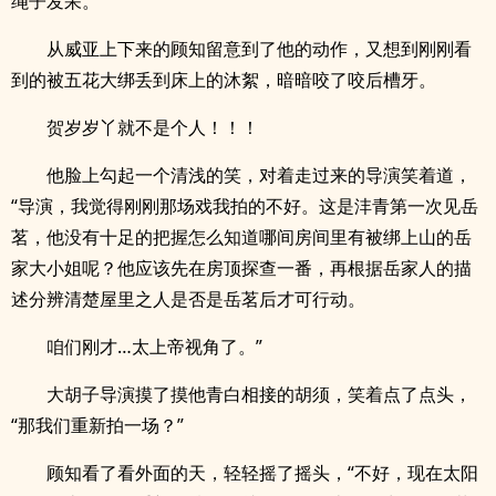
绳子发呆。
从威亚上下来的顾知留意到了他的动作，又想到刚刚看
到的被五花大绑丢到床上的沐絮，暗暗咬了咬后槽牙。
贺岁岁丫就不是个人！！！
他脸上勾起一个清浅的笑，对着走过来的导演笑着道，
“导演，我觉得刚刚那场戏我拍的不好。这是沣青第一次见岳
茗，他没有十足的把握怎么知道哪间房间里有被绑上山的岳
家大小姐呢？他应该先在房顶探查一番，再根据岳家人的描
述分辨清楚屋里之人是否是岳茗后才可行动。
咱们刚才…太上帝视角了。”
大胡子导演摸了摸他青白相接的胡须，笑着点了点头，
“那我们重新拍一场？”
顾知看了看外面的天，轻轻摇了摇头，“不好，现在太阳