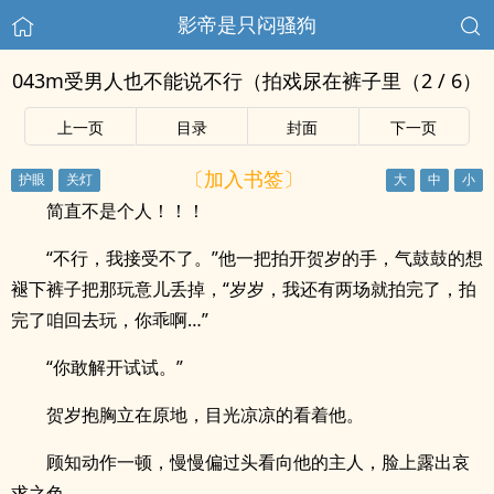
影帝是只闷骚狗
043m受男人也不能说不行（拍戏尿在裤子里（2 / 6）
上一页
目录
封面
下一页
〔加入书签〕
简直不是个人！！！
“不行，我接受不了。”他一把拍开贺岁的手，气鼓鼓的想
褪下裤子把那玩意儿丢掉，“岁岁，我还有两场就拍完了，拍
完了咱回去玩，你乖啊…”
“你敢解开试试。”
贺岁抱胸立在原地，目光凉凉的看着他。
顾知动作一顿，慢慢偏过头看向他的主人，脸上露出哀
求之色。