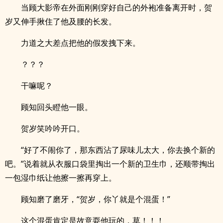
当顾大影帝在外面刚刚穿好自己的外袍准备离开时，贺
岁又伸手揪住了他及腰的长发。
力道之大差点把他的假发拽下来。
？？？
干嘛呢？
顾知回头瞪他一眼。
贺岁笑吟吟开口。
“好了不闹你了，那东西沾了尿味儿太大，你去换个新的
吧。”说着就从衣服口袋里掏出一个新的卫生巾，还顺带掏出
一包湿巾纸让他擦一擦再穿上。
顾知磨了磨牙，“贺岁，你丫就是个混蛋！”
这个混蛋肯定是故意耍他玩的，草！！！