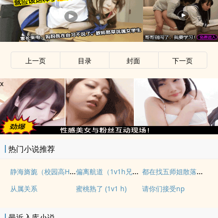
上一页
目录
封面
下一页
x
热门小说推荐
静海旖旎（校园高H）
偏离航道（1v1h兄妹骨科bg）
都在找五师姐散落的法宝
从属关系
蜜桃熟了 (1v1 h)
请你们接受np
最近入库小说