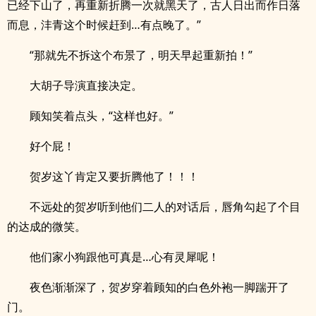
已经下山了，再重新折腾一次就黑天了，古人日出而作日落
而息，沣青这个时候赶到…有点晚了。”
“那就先不拆这个布景了，明天早起重新拍！”
大胡子导演直接决定。
顾知笑着点头，“这样也好。”
好个屁！
贺岁这丫肯定又要折腾他了！！！
不远处的贺岁听到他们二人的对话后，唇角勾起了个目
的达成的微笑。
他们家小狗跟他可真是…心有灵犀呢！
夜色渐渐深了，贺岁穿着顾知的白色外袍一脚踹开了
门。