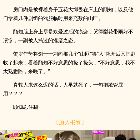
房门内是被裸着身子五花大绑丢在床上的顾知，以及他
们拿着几件剧组的戏服临时用来充数的山匪。
顾知脸上身上尽是欢爱过后的痕迹，哭得梨花带雨好不
凄惨，一副被人搞过的淫靡之态。
贺岁作势将剑一一刺向那几个“山匪”将“人”挑开后又把剑
收了起来，看着顾知不好意思的挠了挠头，“不好意思，我不
太熟悉路，来晚了。”
真救人来这么迟的话，人早就死了，一句抱歉管屁
用？？？
顾知忍住翻
〔加入书签〕
x