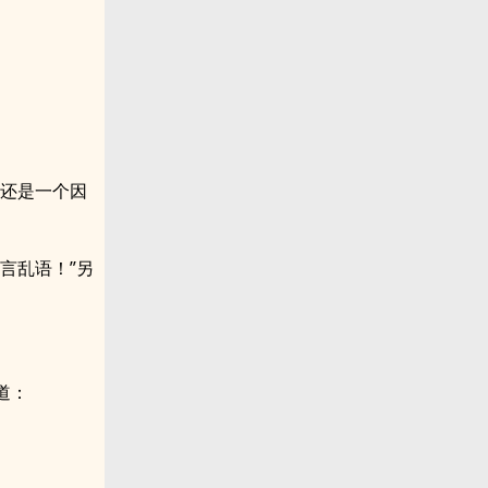
他还是一个因
言乱语！”另
道：