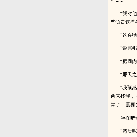
样……
“我对
些负责这些
“这会
“说完
“房间
“那天
“我预
西来找我，
常了，需要
坐在吧
“然后呢