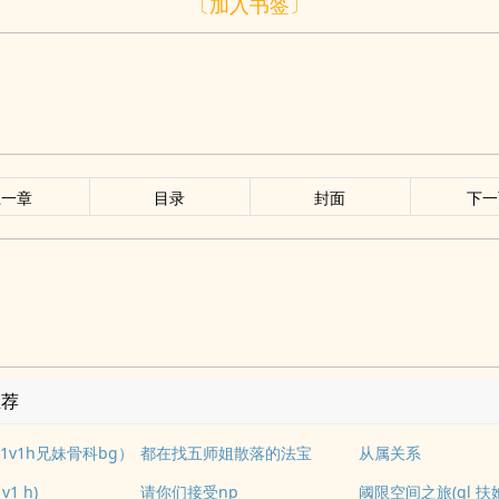
〔加入书签〕
上一章
目录
封面
下一
推荐
1v1h兄妹骨科bg）
都在找五师姐散落的法宝
从属关系
1 h)
请你们接受np
阈限空间之旅(gl 扶