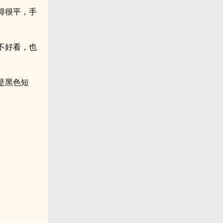
得很平，手
不好看，也
是黑色短