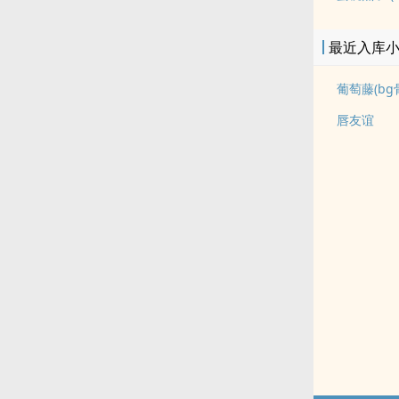
最近入库
葡萄藤(bg
唇友谊