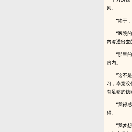
风。
“终于
“医院
内渗透出去
“那里
房内。
“这不
习，毕竟没
有足够的钱
“我得
得。
“我梦