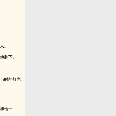
吓人。
给他剩下。
，当时的灯光
会和他一