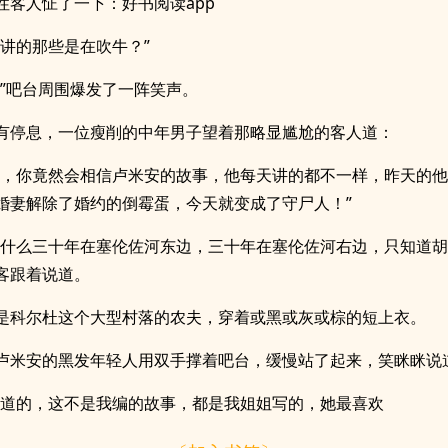
性客人怔了一下：好书阅读app
才讲的那些是在吹牛？”
。”吧台周围爆发了一阵笑声。
有停息，一位瘦削的中年男子望着那略显尴尬的客人道：
人，你竟然会相信卢米安的故事，他每天讲的都不一样，昨天的
婚妻解除了婚约的倒霉蛋，今天就变成了守尸人！”
说什么三十年在塞伦佐河东边，三十年在塞伦佐河右边，只知道胡
客跟着说道。
是科尔杜这个大型村落的农夫，穿着或黑或灰或棕的短上衣。
卢米安的黑发年轻人用双手撑着吧台，缓慢站了起来，笑眯眯说
知道的，这不是我编的故事，都是我姐姐写的，她最喜欢