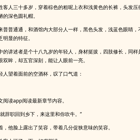
性客人三十多岁，穿着棕色的粗呢上衣和浅黄色的长裤，头发压
陋的深色圆礼帽。
来普普通通，和酒馆内大部分人一样，黑色头发，浅蓝色眼睛，
乏明显的特征。
中的讲述者是个十八九岁的年轻人，身材挺拔，四肢修长，同样
眼双眸，却五官深刻，能让人眼前一亮。
轻人望着面前的空酒杯，叹了口气道：
文阅读app阅读最新章节内容。
我就辞职回到乡下，来这里和你吹牛。”
着，他脸上露出了笑容，带着几分促狭意味的笑容。