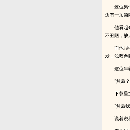
这位男
边有一顶简
他看起
不丑陋，缺
而他眼
发，浅蓝色
这位年
“然后？
下载星
“然后
说着说