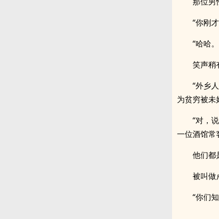
那位男
“你刚
“哈哈
笑声稍
“外乡
为贫穷被未
“对，
一位酒馆常
他们都
被叫做
“你们