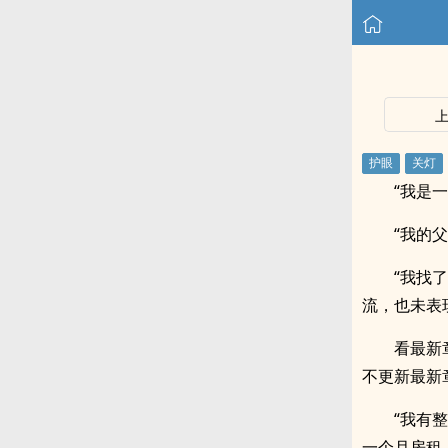
“我是
“我的
“我找
流，也未表
看最新
不更新最新
“我有
一个月房租