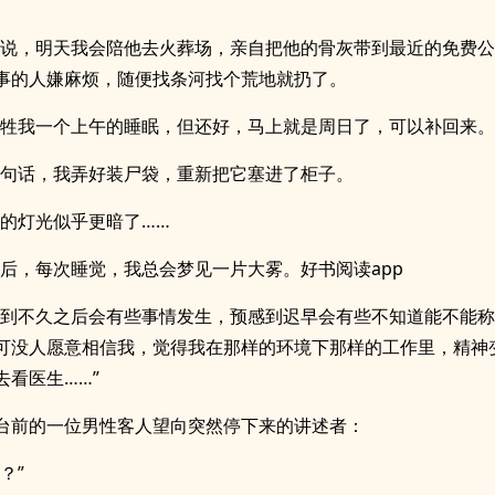
他说，明天我会陪他去火葬场，亲自把他的骨灰带到最近的免费
事的人嫌麻烦，随便找条河找个荒地就扔了。
牺牲我一个上午的睡眠，但还好，马上就是周日了，可以补回来。
那句话，我弄好装尸袋，重新把它塞进了柜子。
内的灯光似乎更暗了……
之后，每次睡觉，我总会梦见一片大雾。好书阅读app
感到不久之后会有些事情发生，预感到迟早会有些不知道能不能
可没人愿意相信我，觉得我在那样的环境下那样的工作里，精神
去看医生……”
台前的一位男性客人望向突然停下来的讲述者：
？”