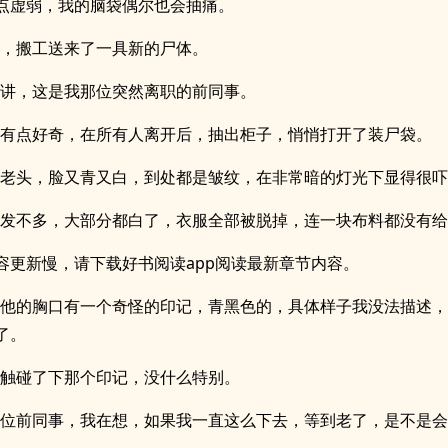
点虚弱，我的脑袋偶尔也会抽痛。
天，搬工送来了一具新的尸体。
人讲，这是我那位突然离职的前同事。
他有点好奇，在所有人离开后，抽出柜子，悄悄打开了装尸袋。
個老头，脸又青又白，到处都是皱纹，在非常暗的灯光下显得很
头发不多，大部分都白了，衣服全部被脱掉，连一块布料都没有
容更新慢，请下载好书阅读app阅读最新章节内容。
到他的胸口有一个奇怪的印记，青黑色的，具体样子我没法描述
了。
手触碰了下那个印记，没什么特别。
这位前同事，我在想，如果我一直这么下去，等到老了，是不是