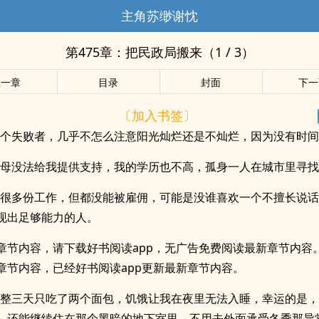
主角苏缈谢忱
第475章：把民政局搬来（1 / 3）
上一章
目录
封面
下一
〔加入书签〕
一个失败者，几乎不怎么注意阳光灿烂还是不灿烂，因为没有时
父母没法给我提供支持，我的学历也不高，孤身一人在城市里寻
了很多份工作，但都没能被雇佣，可能是没谁喜欢一个不擅长说
现出足够能力的人。
章节内容，请下载好书阅读app，无广告免费阅读最新章节内容
章节内容，已经好书阅读app更新最新章节内容。
整整三天只吃了两个面包，饥饿让我在夜里无法入睡，幸运的是
，还能继续住在那个黑暗的地下室里，不用去外面承受冬季那异