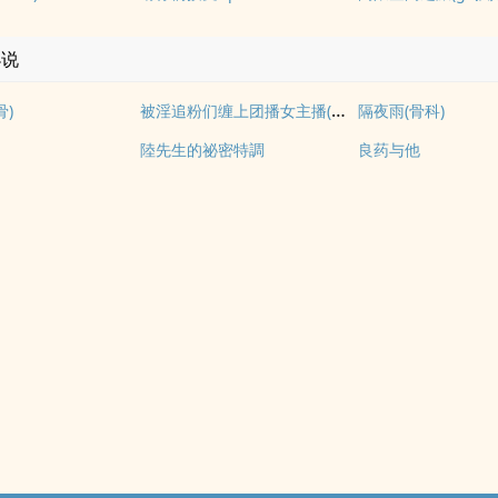
小说
被淫追粉们缠上团播女主播(露出NPH)
骨)
隔夜雨(骨科)
陸先生的祕密特調
良药与他