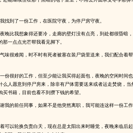
，我找到了一份工作，在医院守夜，为停尸房守夜。
的夜晚比我想象得还要冷，走廊的壁灯没有点亮，到处都很昏暗
的那一点点光芒帮我看见脚下。
的气味很难闻，时不时有死者被塞在装尸袋里送来，我们配合着
是一份很好的工作，但至少能让我买得起面包，夜晚的空闲时间
什么人愿意到停尸房来，除非有尸体需要送来或者运走焚烧，当
购买书籍，目前也看不到攒下钱的希望。
感谢我的前任同事，如果不是他突然离职，我可能连这样一份工
想着可以轮换负责白天，现在总是太阳出来时睡觉，夜晚来临后