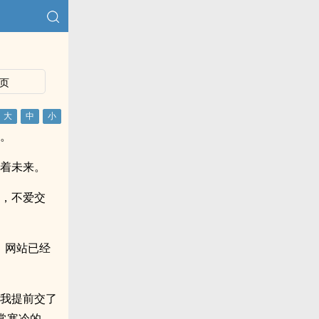
页
间。
找着未来。
话，不爱交
。网站已经
，我提前交了
常寒冷的