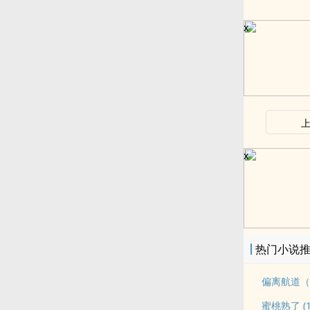
x
x
热门小说
偏离航道（
蜜桃熟了 (1v