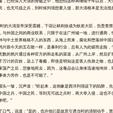
毒，已经深入大清的骨髓之中，他恐怕这样再继续十年以后，大
民，也无可战之兵，到时候列强想要入侵，那大清根本是无法抵
当时的大清皇帝深受震撼，下诏让林则徐成为钦差大臣，负责查
，与外国之间的商业联系，只限于在这广州城一地，进行通商，
种与中土世界格格不入的东西，从海上而来，腐化和堕落掉中国
鸦片跟今天的五石散一样，是暴利行业，总有人为此铤而走险，
无数的鸦片通过各种官方的和走私的渠道，从广州上岸，然后扩
千万计的百姓，染上了毒瘾，即使是明知这是害人伤身之物，也
家荡产之后，悲惨地死去，因为，这毒品会让身体迅速地垮掉，
事体力劳作，也是不可能了。”
眉头一皱，沉声道：“听起来，这倒象是西洋列强设下的陷阱，
中国之兵，中国之民，等到无可战之兵时，再大举入侵，这也不
单吧。”
了口气，说道：“是的，也许他们是故意引诱当时的清朝动手，