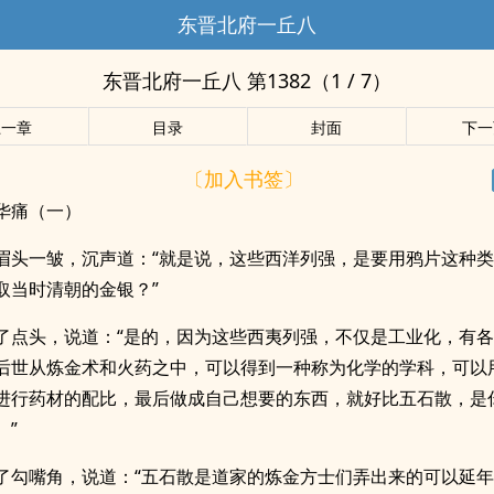
东晋北府一丘八
东晋北府一丘八 第1382（1 / 7）
上一章
目录
封面
下一
〔加入书签〕
华痛（一）
眉头一皱，沉声道：“就是说，这些西洋列强，是要用鸦片这种
取当时清朝的金银？”
了点头，说道：“是的，因为这些西夷列强，不仅是工业化，有
后世从炼金术和火药之中，可以得到一种称为化学的学科，可以
进行药材的配比，最后做成自己想要的东西，就好比五石散，是
。”
了勾嘴角，说道：“五石散是道家的炼金方士们弄出来的可以延