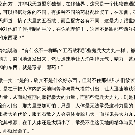
之药方，并非我天道盟所独创，在修仙界，这只是一个比较普通
，可以根据对象的不同，有多种不同的药材配比罢了，在东晋，
天师道，搞了大量的五石散，而且配方各有不同，这是为了跟世
种对他们子侄控制的手段，在你的理解里，这是不是跟那些西洋
的东西呢？”
冷地说道：“有什么不一样吗？五石散和那些鬼兵大力丸一样，
精力，瞬间地爆发出来，然后迅速地让人消耗掉元气，精力，甚
和的东西，就是毒品，邪药！”
微一笑：“是的，确实不是什么好东西，但驾不住那些凡人们欲
，是在于把人体内的天地间菁华与灵气提前引出，让人迅速地获
力量，从而能短期内取得极大的力量，而那些鬼兵大力丸，则是
全部引出，那力量更加可怕，只是，人体是无法承受这种力量的
出极大的代价，服五石散之人会身体虚脱几天，而服鬼兵大力丸
究其根源，在于人体还是太弱小了，承受不住这天地间精华与灵
，那就没命了。”