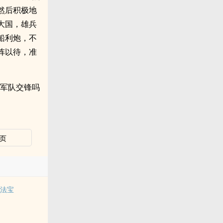
然后积极地
大国，雄兵
船利炮，不
阵以待，准
国军队交锋吗
页
的法宝