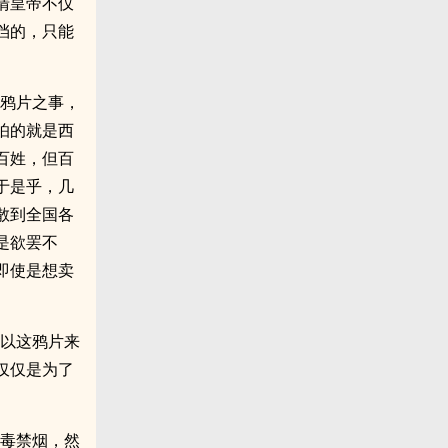
清皇帝不仅
挡的，只能
禁鸦片之事，
怕的就是西
百姓，但百
于是乎，几
散到全国各
是欲罢不
即使是想卖
先以这鸦片来
仅仅是为了
禁毒禁烟，然