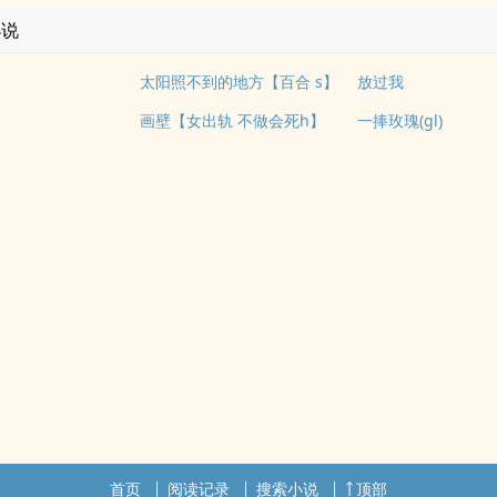
小说
太阳照不到的地方【百合 s】
放过我
画壁【女出轨 不做会死h】
一捧玫瑰(gl)
首页
阅读记录
搜索小说
顶部