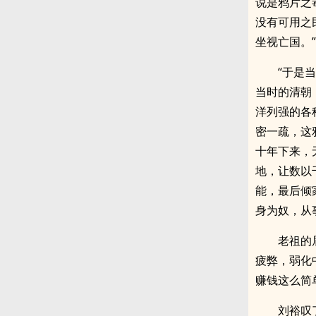
说是鸦片之
没有可用之
坐视亡国。”
“于是
当时的清朝
洋列强的各
密一疏，这
十年下来，
地，让数以
能，最后倾
身为奴，从
老祖的
疲弊，弱化
赚钱这么简
刘裕叹