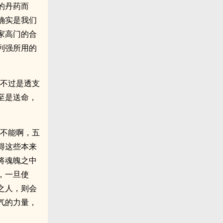
的丹药而
确实是我们
家高门的合
列强所用的
都不过是透支
至是送命，
罢不能啊，五
得这些本来
将魂魄之中
，一旦使
之人，则会
气的力量，