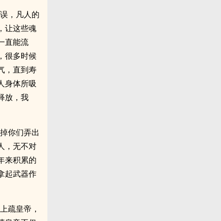
错误，凡人的
，让这些魂
一直能流
，很多时候
气，直到寿
人身体所吸
释放，我
废掉你们弄出
人，无不对
年来积累的
拿起武器作
，上疏皇帝，