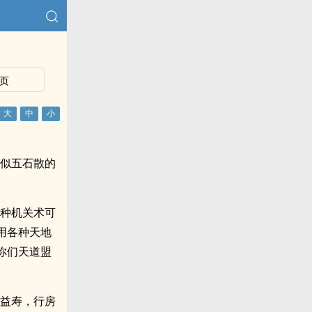
页
类似五石散的
各种机关术可
用各种天地
你们天道盟
年益寿，行房