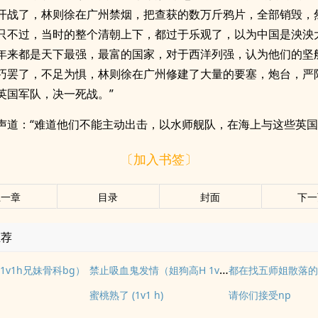
开战了，林则徐在广州禁烟，把查获的数万斤鸦片，全部销毁，
只不过，当时的整个清朝上下，都过于乐观了，以为中国是泱泱
年来都是天下最强，最富的国家，对于西洋列强，认为他们的坚
巧罢了，不足为惧，林则徐在广州修建了大量的要塞，炮台，严
英国军队，决一死战。”
声道：“难道他们不能主动出击，以水师舰队，在海上与这些英
〔加入书签〕
上一章
目录
封面
下一
推荐
禁止吸血鬼发情（姐狗高H 1v1）
1v1h兄妹骨科bg）
都在找五师姐散落
蜜桃熟了 (1v1 h)
请你们接受np