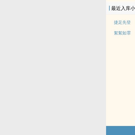
最近入库
捷足先登
絮絮如霏