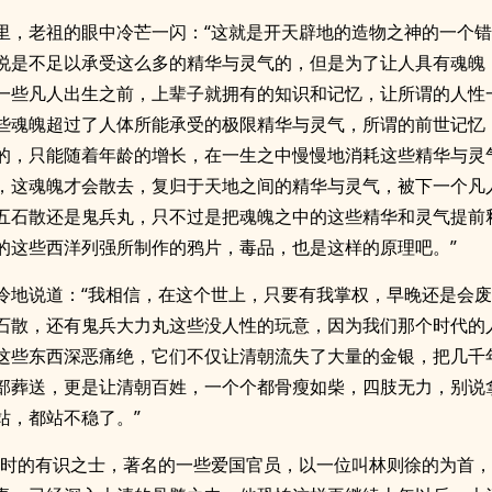
里，老祖的眼中冷芒一闪：“这就是开天辟地的造物之神的一个
说是不足以承受这么多的精华与灵气的，但是为了让人具有魂魄
一些凡人出生之前，上辈子就拥有的知识和记忆，让所谓的人性
些魂魄超过了人体所能承受的极限精华与灵气，所谓的前世记忆
的，只能随着年龄的增长，在一生之中慢慢地消耗这些精华与灵
，这魂魄才会散去，复归于天地之间的精华与灵气，被下一个凡
五石散还是鬼兵丸，只不过是把魂魄之中的这些精华和灵气提前
的这些西洋列强所制作的鸦片，毒品，也是这样的原理吧。”
冷地说道：“我相信，在这个世上，只要有我掌权，早晚还是会
石散，还有鬼兵大力丸这些没人性的玩意，因为我们那个时代的
这些东西深恶痛绝，它们不仅让清朝流失了大量的金银，把几千
部葬送，更是让清朝百姓，一个个都骨瘦如柴，四肢无力，别说
站，都站不稳了。”
当时的有识之士，著名的一些爱国官员，以一位叫林则徐的为首