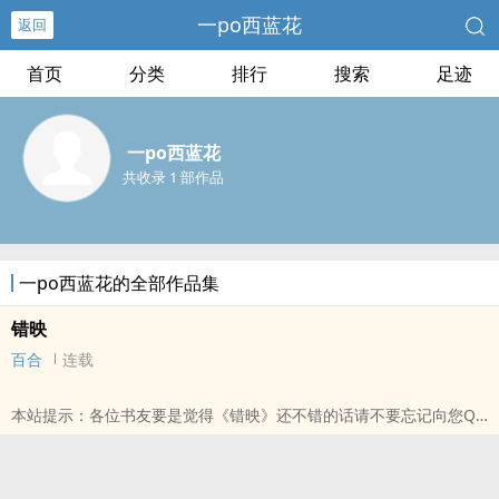
一po西蓝花
返回
首页
分类
排行
搜索
足迹
一po西蓝花
共收录 1 部作品
一po西蓝花的全部作品集
错映
百合
连载
本站提示：各位书友要是觉得《错映》还不错的话请不要忘记向您QQ
群和微博里的朋友推荐哦！