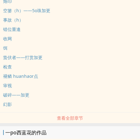
烙印
空篓（h）——5o珠加更
事故（h）
错位重逢
收网
饵
蛰伏者——打赏加更
检查
褪鳞 huanhaor点
审视
破碎——加更
幻影
查看全部章节
一po西蓝花的作品