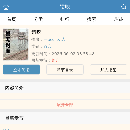
错映
首页
分类
排行
搜索
足迹
错映
作者：
一po西蓝花
类别：
百合
2026-06-02 03:53:48
更新时间：
最新章节：
烙印
立即阅读
章节目录
加入书架
内容简介
展开全部
最新章节