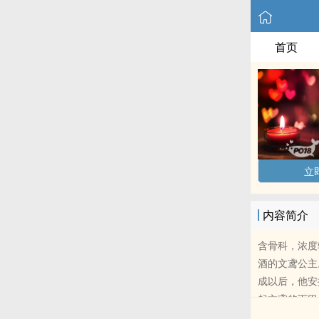
首页
立
内容简介
含骨科，浓度
酒的文鸢公主
成以后，他安
起文鸢的下巴