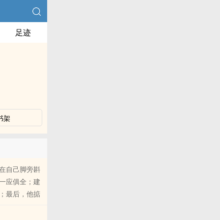
足迹
书架
在自己脚旁斟
一应俱全；建
；最后，他掂