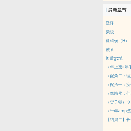
最新章节
汲怿
紫骏
豫靖侯（H）
使者
lt;后gt;笼
（年上鸢×年
（配角二：理
（配角一：痴
（豫靖侯：佳
（贺子朝） 9 3
（千年amp;
【结局二】长