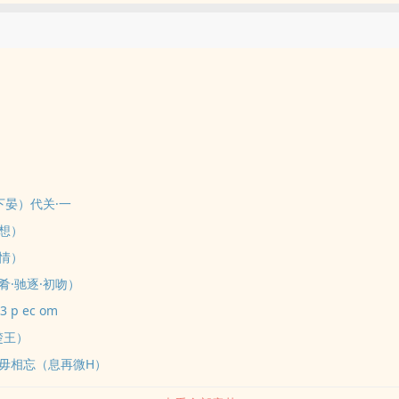
下晏）代关·一
想）
情）
肴·驰逐·初吻）
 p ec om
楚王）
毋相忘（息再微H）