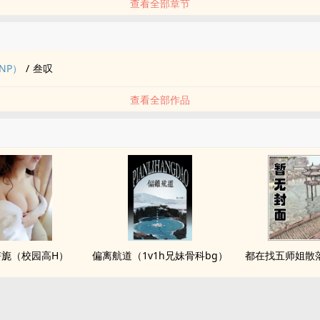
查看全部章节
品
NP）
/
叁叹
查看全部作品
旖旎（校园高H）
偏离航道（1v1h兄妹骨科bg）
都在找五师姐散