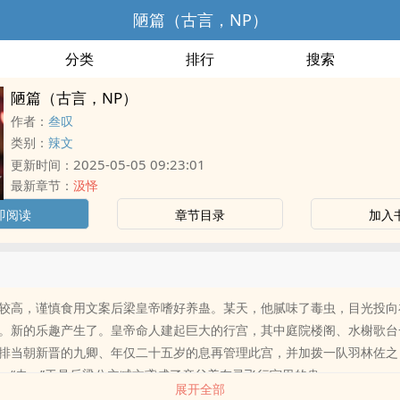
陋篇（古言，NP）
分类
排行
搜索
陋篇（古言，NP）
作者：
叁叹
类别：
辣文
2025-05-05 09:23:01
更新时间：
最新章节：
汲怿
即阅读
章节目录
加入
较高，谨慎食用文案后梁皇帝嗜好养蛊。某天，他腻味了毒虫，目光投向
。新的乐趣产生了。皇帝命人建起巨大的行宫，其中庭院楼阁、水榭歌台
排当朝新晋的九卿、年仅二十五岁的息再管理此宫，并加拨一队羽林佐之
：“去。”于是后梁公主臧文鸢成了亲父养在灵飞行宫里的蛊……
展开全部