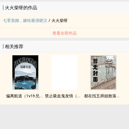
火火柴呀的作品
七零宠婚，嫁给最强硬汉
/
火火柴呀
查看全部作品
相关推荐
偏离航道（1v1h兄妹骨科bg）
禁止吸血鬼发情（姐狗高H 1v1）
都在找五师姐散落的法宝