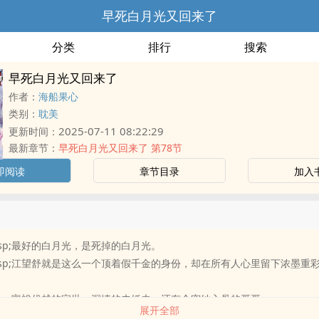
早死白月光又回来了
分类
排行
搜索
早死白月光又回来了
作者：
海船果心
类别：
耽美
2025-07-11 08:22:29
更新时间：
最新章节：
早死白月光又回来了 第78节
即阅读
章节目录
加入
emsp;最好的白月光，是死掉的白月光。
&emsp;江望舒就是这么一个顶着假千金的身份，却在所有人心里留下浓墨重
emsp;富裕优越的家世，深情的未婚夫，还有个宠她入骨的哥哥，
展开全部
emsp;什么都很完美，除了死得早，身份是假..