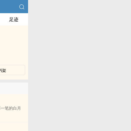
足迹
书架
彩一笔的白月