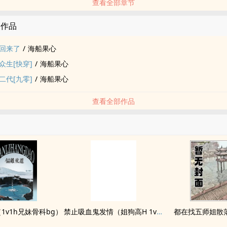
查看全部章节
的作品
回来了
/
海船果心
众生[快穿]
/
海船果心
二代[九零]
/
海船果心
查看全部作品
1v1h兄妹骨科bg）
禁止吸血鬼发情（姐狗高H 1v1）
都在找五师姐散