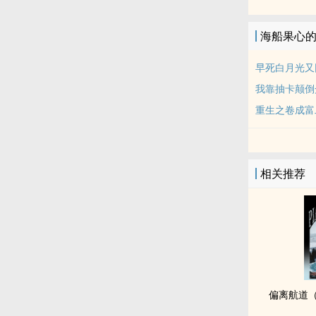
海船果心
早死白月光又
我靠抽卡颠倒
重生之卷成富
相关推荐
偏离航道（