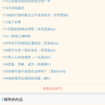
115心里最珍贵的东西也分他一半
114不好啦聂总
113姐的订婚对象怎么不是前姐夫（含周楚副c
112做了好事
111匹配机制很合理呀（含亮若副cp）
11o一条绳上俩蚂蚱
1o9年轻不积德现在遭报应（亮若副cp）
1o8看不出来？我在追你（亮若副cp）
1o7男人心也很难猜（一点晨起h）
1o6质疑、理解、成为（插着睡h）
1o5你都不跑不就喜欢这样吗？（羞耻ta1kp
1o4他想看所以揉奶给他看（微h）
查看全部章节
曈帝的作品