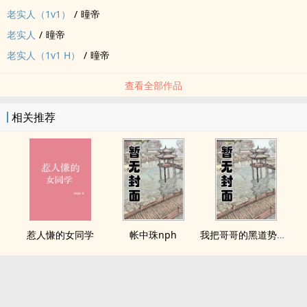
老实人（1v1）
/
曈帝
老实人
/
曈帝
老实人（1v1 H）
/
曈帝
查看全部作品
相关推荐
惹人慊的女同学
帐中珠nph
我把哥哥的黑道势力睡了