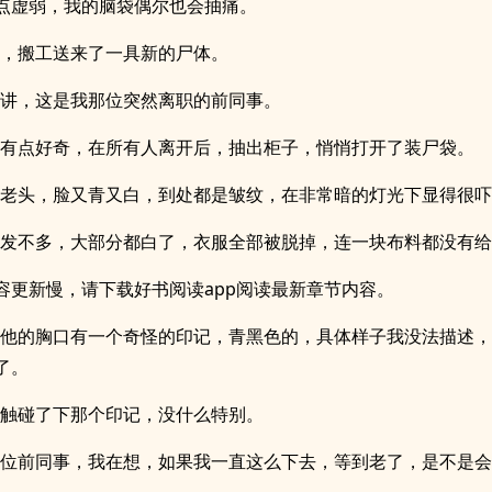
点虚弱，我的脑袋偶尔也会抽痛。
天，搬工送来了一具新的尸体。
人讲，这是我那位突然离职的前同事。
他有点好奇，在所有人离开后，抽出柜子，悄悄打开了装尸袋。
個老头，脸又青又白，到处都是皱纹，在非常暗的灯光下显得很
头发不多，大部分都白了，衣服全部被脱掉，连一块布料都没有
容更新慢，请下载好书阅读app阅读最新章节内容。
到他的胸口有一个奇怪的印记，青黑色的，具体样子我没法描述
了。
手触碰了下那个印记，没什么特别。
这位前同事，我在想，如果我一直这么下去，等到老了，是不是