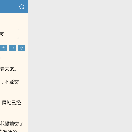
页
间。
找着未来。
话，不爱交
。网站已经
，我提前交了
常寒冷的