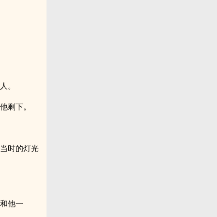
吓人。
给他剩下。
，当时的灯光
会和他一