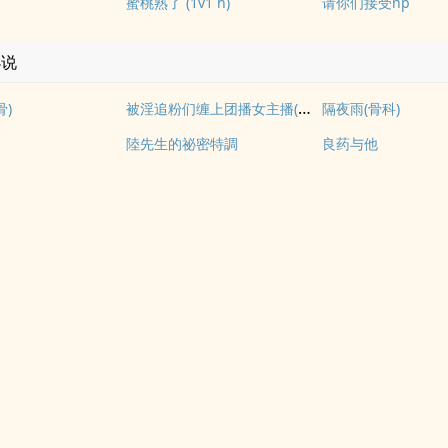
蜜桃熟了 (1v1 h)
请你们接受np
小说
被淫追粉们缠上团播女主播(露出NPH)
骨)
隔夜雨(骨科)
陸先生的祕密特調
良药与他