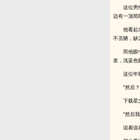
这位男
边有一顶简
他看起
不丑陋，缺
而他眼
发，浅蓝色
这位年
“然后？
下载星
“然后
说着说