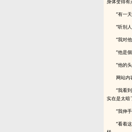
身体变得有
“有一
“听别
“我对
“他是
“他的
网站内
“我看
实在是太暗
“我伸
“看着