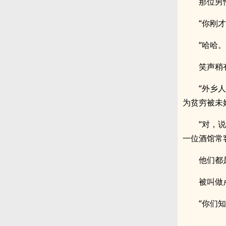
那位男
“你刚
“哈哈
笑声稍
“外乡
为贫穷被未
“对，
一位酒馆常
他们都
被叫做
“你们