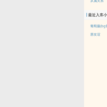
从属关系
最近入库
葡萄藤(bg
唇友谊