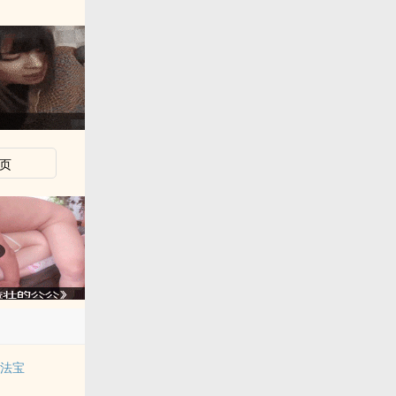
页
的法宝