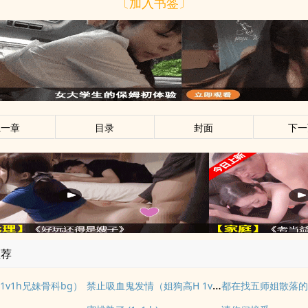
〔加入书签〕
上一章
目录
封面
下一
推荐
禁止吸血鬼发情（姐狗高H 1v1）
1v1h兄妹骨科bg）
都在找五师姐散落