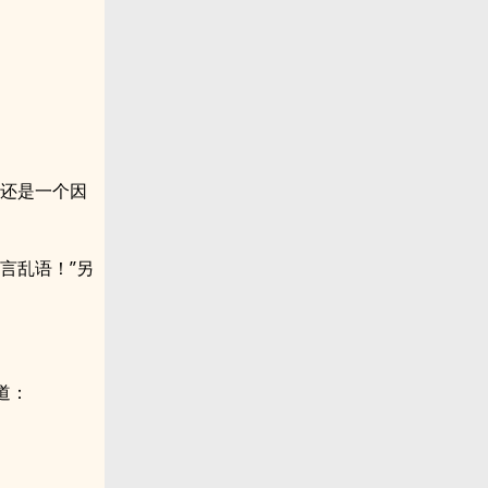
他还是一个因
言乱语！”另
道：