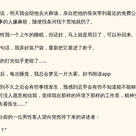
他说，明天我会陪他去火葬场，亲自把他的骨灰带到最近的免费
事的人嫌麻烦，随便找条河找个荒地就扔了。
牺牲我一个上午的睡眠，但还好，马上就是周日了，可以补回来。
那句话，我弄好装尸袋，重新把它塞进了柜子。
内的灯光似乎更暗了……
之后，每次睡觉，我总会梦见一片大雾。好书阅读app
感到不久之后会有些事情发生，预感到迟早会有些不知道能不能
可没人愿意相信我，觉得我在那样的环境下那样的工作里，精神
去看医生……”
台前的一位男性客人望向突然停下来的讲述者：
？”