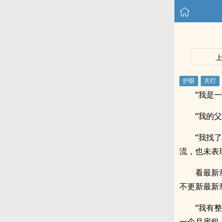
“我是
“我的
“我找
流，也未表
看最新
不更新最新
“我有
一个月房租