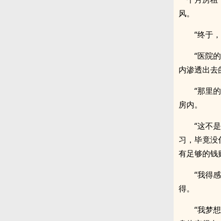
风。
“终于
“医院
内渗透出去
“那里
房内。
“这不
习，毕竟没
有足够的钱
“我得
得。
“我梦