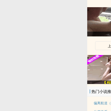
x
x
热门小说
偏离航道（