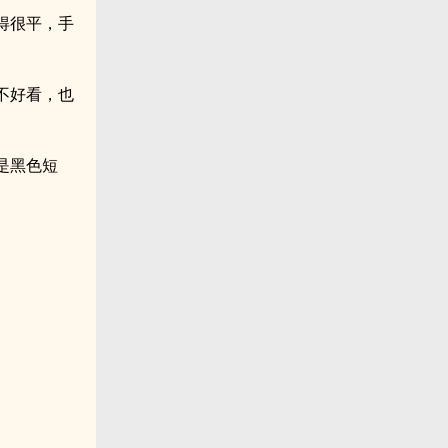
得很平，手
不好看，也
是黑色短