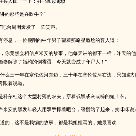
性客人怔了一下：好书阅读app
才讲的那些是在吹牛？”
。”吧台周围爆发了一阵笑声。
有停息，一位瘦削的中年男子望着那略显尴尬的客人道：
人，你竟然会相信卢米安的故事，他每天讲的都不一样，昨天的
婚妻解除了婚约的倒霉蛋，今天就变成了守尸人！”
说什么三十年在塞伦佐河东边，三十年在塞伦佐河右边，只知道胡
客跟着说道。
是科尔杜这个大型村落的农夫，穿着或黑或灰或棕的短上衣。
卢米安的黑发年轻人用双手撑着吧台，缓慢站了起来，笑眯眯说
知道的，这不是我编的故事，都是我姐姐写的，她最喜欢