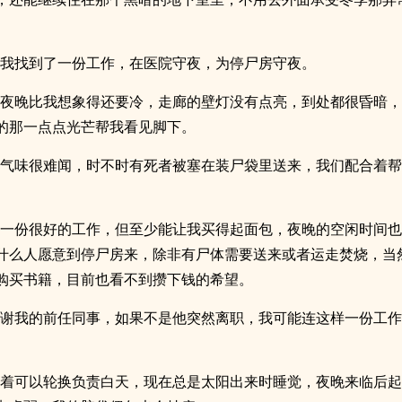
，我找到了一份工作，在医院守夜，为停尸房守夜。
的夜晚比我想象得还要冷，走廊的壁灯没有点亮，到处都很昏暗
的那一点点光芒帮我看见脚下。
的气味很难闻，时不时有死者被塞在装尸袋里送来，我们配合着
是一份很好的工作，但至少能让我买得起面包，夜晚的空闲时间
什么人愿意到停尸房来，除非有尸体需要送来或者运走焚烧，当
购买书籍，目前也看不到攒下钱的希望。
感谢我的前任同事，如果不是他突然离职，我可能连这样一份工
想着可以轮换负责白天，现在总是太阳出来时睡觉，夜晚来临后