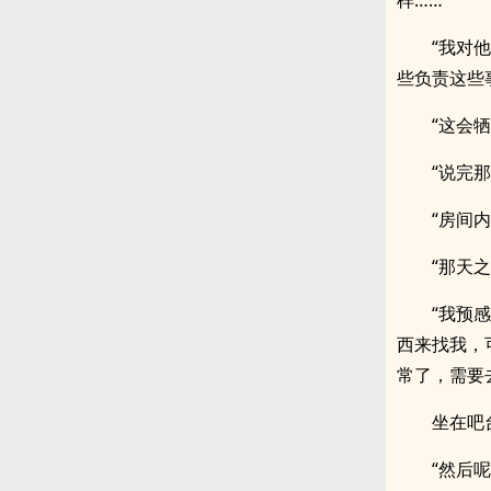
样……
“我对
些负责这些
“这会
“说完
“房间
“那天
“我预
西来找我，
常了，需要
坐在吧
“然后呢