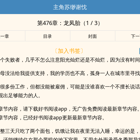
主角苏缈谢忱
第476章：龙凤胎（1 / 3）
上一章
目录
封面
下一
〔加入书签〕
一个失败者，几乎不怎么注意阳光灿烂还是不灿烂，因为没有时
父母没法给我提供支持，我的学历也不高，孤身一人在城市里寻
了很多份工作，但都没能被雇佣，可能是没谁喜欢一个不擅长说
现出足够能力的人。
章节内容，请下载好书阅读app，无广告免费阅读最新章节内容
章节内容，已经好书阅读app更新最新章节内容。
整整三天只吃了两个面包，饥饿让我在夜里无法入睡，幸运的是
，还能继续住在那个黑暗的地下室里，不用去外面承受冬季那异