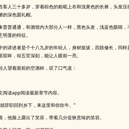
性客人三十多岁，穿着棕色的粗呢上衣和浅黄色的长裤，头发压
陋的深色圆礼帽。
来普普通通，和酒馆内大部分人一样，黑色头发，浅蓝色眼睛，
乏明显的特征。
中的讲述者是个十八九岁的年轻人，身材挺拔，四肢修长，同样
眼双眸，却五官深刻，能让人眼前一亮。
轻人望着面前的空酒杯，叹了口气道：
文阅读app阅读最新章节内容。
我就辞职回到乡下，来这里和你吹牛。”
着，他脸上露出了笑容，带着几分促狭意味的笑容。